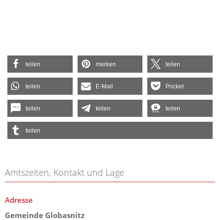
teilen
merken
teilen
teilen
E-Mail
Pocket
teilen
teilen
teilen
teilen
Amtszeiten, Kontakt und Lage
Adresse
Gemeinde Globasnitz