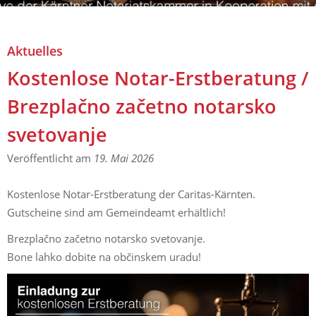
Aktuelles
Kostenlose Notar-Erstberatung / Brezplačno začetno
Aktuelles
notarsko svetovanje
Kostenlose Notar-Erstberatung /
Brezplačno začetno notarsko
svetovanje
Veröffentlicht am
19. Mai 2026
Kostenlose Notar-Erstberatung der Caritas-Kärnten.
Gutscheine sind am Gemeindeamt erhältlich!
Brezplačno začetno notarsko svetovanje.
Bone lahko dobite na občinskem uradu!