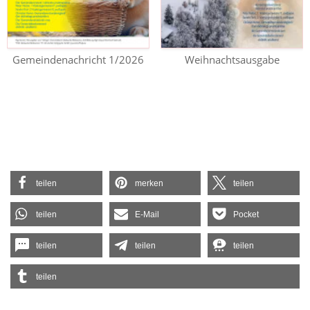
Gemeindenachricht 1/2026
Weihnachtsausgabe
teilen
merken
teilen
teilen
E-Mail
Pocket
teilen
teilen
teilen
teilen