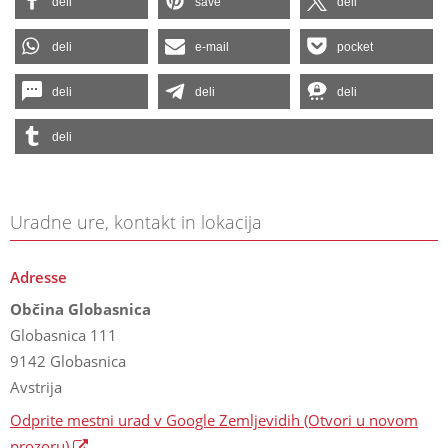
deli
save
deli
deli
e-mail
pocket
deli
deli
deli
deli
Uradne ure, kontakt in lokacija
Adresse
Občina Globasnica
Globasnica 111
9142 Globasnica
Avstrija
Odprite mestni urad v Google Zemljevidih
(Otvori u novom
prozoru)