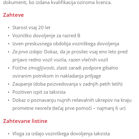
dokumenti, bo izdana kvalifikacija oziroma licenca.
Zahteve
Starost vsaj 20 let
Vozniško dovoljenje za razred B
Izven preskusnega obdobja vozniškega dovoljenja
Za prvo izdajo:
Dokaz, da je prosilec vsaj eno leto pred
prijavo redno vozil vozila, razen vlečnih vozil
Fizične zmogljivosti, zlasti zaradi podpore gibalno
oviranim potnikom in nakladanja prtljage
Zaupanje (doba poizvedovanja v zadnjih petih letih)
Pozitiven izpit za taksista
Dokaz o poznavanju nujnih reševalnih ukrepov na kraju
prometne nesreče (tečaj prve pomoči – najmanj 6 ur)
Zahtevane listine
Vloga za izdajo vozniškega dovoljenja taksista