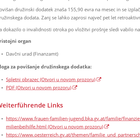
ovišan družinski dodatek znaša 155,90 evra na mesec in se izplaču
ružinskega dodata. Zanj se lahko zaprosi največ pet let retroakti
a dokazilo o invalidnosti otroka po vložitvi prošnje sledi vabilo n
ristojni organ
Davčni urad (Finanzamt)
loga za povišanje družinskega dodatka:
Spletni obrazec
(Otvori u novom prozoru)
PDF
(Otvori u novom prozoru)
eiterführende Links
https://www.frauen-familien-jugend.bka.gv.at/familie/finanzie
milienbeihilfe.html
(Otvori u novom prozoru)
https://www.oesterreich.gv.at/themen/familie_und_partnersch