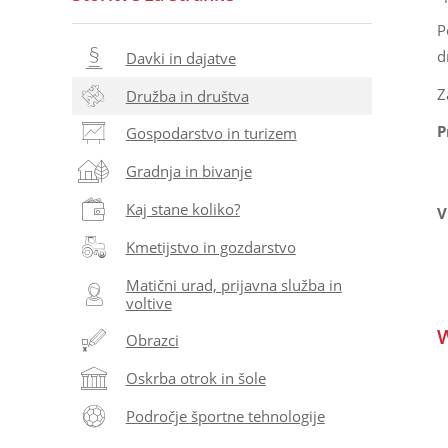
P
d
Davki in dajatve
Z
Družba in društva
P
Gospodarstvo in turizem
Gradnja in bivanje
Kaj stane koliko?
V
Kmetijstvo in gozdarstvo
Matični urad, prijavna služba in
voltive
W
Obrazci
Oskrba otrok in šole
Področje športne tehnologije