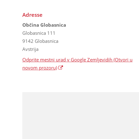
Adresse
Občina Globasnica
Globasnica 111
9142 Globasnica
Avstrija
Odprite mestni urad v Google Zemljevidih
(Otvori u
novom prozoru)