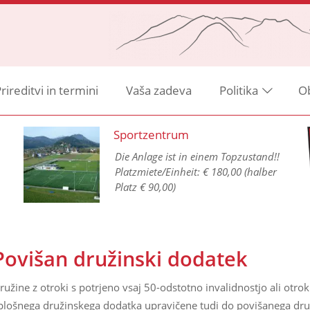
rireditvi in termini
Vaša zadeva
Politika
O
Sportzentrum
Die Anlage ist in einem Topzustand!!
Platzmiete/Einheit: € 180,00 (halber
Platz € 90,00)
Povišan družinski dodatek
ružine z otroki s potrjeno vsaj 50-odstotno invalidnostjo ali otroki
plošnega družinskega dodatka upravičene tudi do povišanega dru