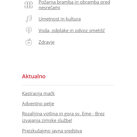
Požarna bramba in obramba pred
nesrečami
Umetnost in kultura
Voda, odplake in odvoz smetišč
Zdravje
Aktualno
Kastracija mačk
Adventno petje
Rozalijina votlina in gora sv. Eme - Brez
izvajanja zimske službe!
Preizkušajmo javna sredstva