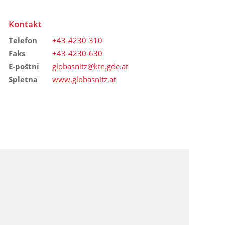
Kontakt
Telefon
+43-4230-310
Faks
+43-4230-630
E-poštni
globasnitz@ktn.gde.at
Spletna
www.globasnitz.at