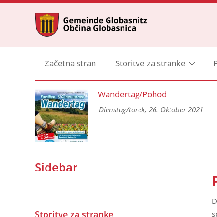
Začetna stran
Storitve za stranke
P
ng
Wandertag/Pohod
 und
Dienstag/torek, 26. Oktober 2021
Sidebar
D
Storitve za stranke
s