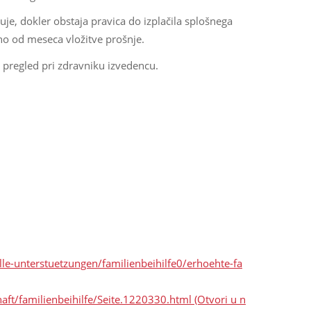
je, dokler obstaja pravica do izplačila splošnega
vno od meseca vložitve prošnje.
a pregled pri zdravniku izvedencu.
lle-unterstuetzungen/familienbeihilfe0/erhoehte-fa
aft/familienbeihilfe/Seite.1220330.html
(Otvori u n