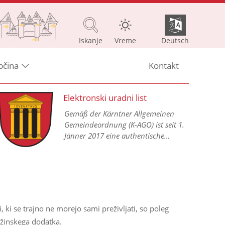
Iskanje
Vreme
Deutsch
bčina
Kontakt
Elektronski uradni list
Gemäß der Kärntner Allgemeinen
Gemeindeordnung (K-AGO) ist seit 1.
Jänner 2017 eine authentische
Kundmachung aller
Gemeindeverordnungen in einem
elektronischen Amtsblatt im Internet
vorgesehen.
, ki se trajno ne morejo sami preživljati, so poleg
žinskega dodatka.