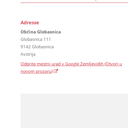
Adresse
Občina Globasnica
Globasnica 111
9142 Globasnica
Avstrija
Odprite mestni urad v Google Zemljevidih
(Otvori u
novom prozoru)