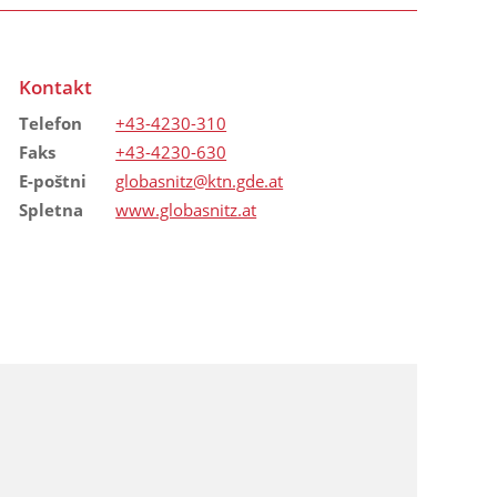
Kontakt
Telefon
+43-4230-310
Faks
+43-4230-630
E-poštni
globasnitz@ktn.gde.at
Spletna
www.globasnitz.at