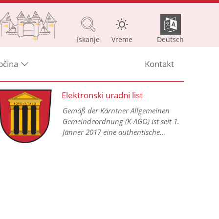
Iskanje
Vreme
Deutsch
bčina
Kontakt
Elektronski uradni list
Gemäß der Kärntner Allgemeinen
Gemeindeordnung (K-AGO) ist seit 1.
Jänner 2017 eine authentische
Kundmachung aller
Gemeindeverordnungen in einem
elektronischen Amtsblatt im Internet
vorgesehen.