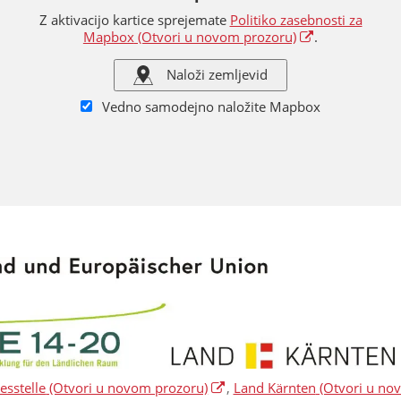
Z aktivacijo kartice sprejemate
Politiko zasebnosti za
Mapbox
(Otvori u novom prozoru)
.
Naloži zemljevid
Vedno samodejno naložite Mapbox
sstelle
(Otvori u novom prozoru)
,
Land Kärnten
(Otvori u no