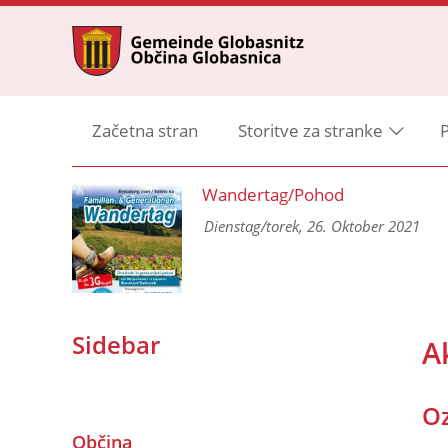
Začetna stran
Storitve za stranke
P
ng
Wandertag/Pohod
 und
Dienstag/torek, 26. Oktober 2021
Sidebar
A
Oz
Občina