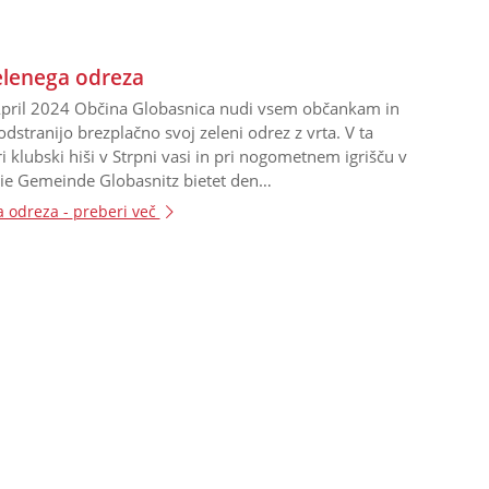
elenega odreza
April 2024 Občina Globasnica nudi vsem občankam in
tranijo brezplačno svoj zeleni odrez z vrta. V ta
 klubski hiši v Strpni vasi in pri nogometnem igrišču v
Die Gemeinde Globasnitz bietet den
ieder die Möglichkeit, Grün- und Strauchschnitt
a odreza -
preberi več
. Dazu wird ein Container in Traundorf (Clubhaus) und
nitz (Sportanlage) aufgestellt und in der…