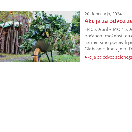
20. februarja, 2024
Akcija za odvoz z
FR 05. April – MO 15. 
občanom možnost, da ods
namen smo postavili pri
Globasnici kontajner. 
GemeindebürgernInnen w
Akcija za odvoz zeleneg
kostenlos zu entsorgen
ein Container in Globas