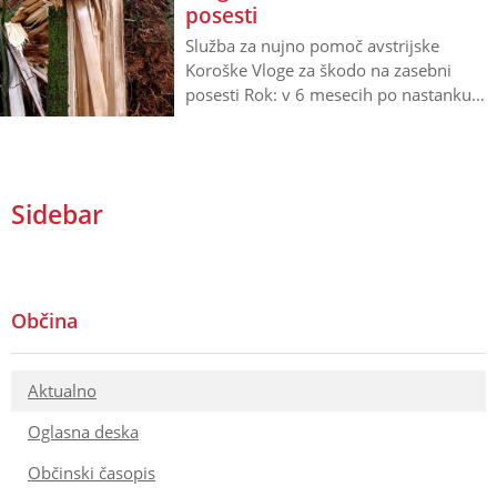
posesti
Služba za nujno pomoč avstrijske
Koroške Vloge za škodo na zasebni
posesti Rok: v 6 mesecih po nastanku
škode Viharji preteklih dni so v naših
gozdovih pustili opustošenje. Vloge za
odškodnino lahko podate na uradu tiste
občine, na območju katere je nastala
Sidebar
škoda. Strnjena površina škode mora
znašati 0,3 ha!! Potrebni
podatki/navedbe/dokumentacija:
odločba o določitvi davčne vrednosti,
številke parcel in fotografije prizadetih
Občina
gozdnih površin, seznam lastne
udeležbe, predračun stroškov, računi…
Aktualno
Oglasna deska
Občinski časopis