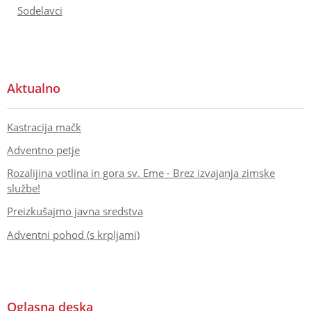
Sodelavci
Aktualno
Kastracija mačk
Adventno petje
Rozalijina votlina in gora sv. Eme - Brez izvajanja zimske
službe!
Preizkušajmo javna sredstva
Adventni pohod (s krpljami)
Oglasna deska