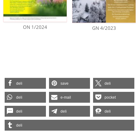
ON 1/2024
GN 4/2023
deli
save
deli
deli
e-mail
pocket
deli
deli
deli
deli