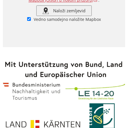
Mapbox
(Otvori u novom prozoru)
.
Naloži zemljevid
Vedno samodejno naložite Mapbox