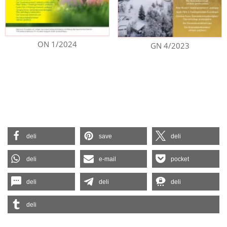
ON 1/2024
GN 4/2023
deli
save
deli
deli
e-mail
pocket
deli
deli
deli
deli