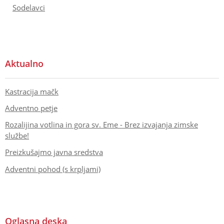
Sodelavci
Aktualno
Kastracija mačk
Adventno petje
Rozalijina votlina in gora sv. Eme - Brez izvajanja zimske
službe!
Preizkušajmo javna sredstva
Adventni pohod (s krpljami)
Oglasna deska