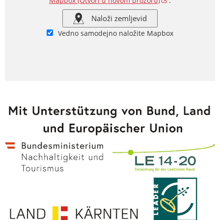
Mapbox
(Otvori u novom prozoru)
.
Naloži zemljevid
Vedno samodejno naložite Mapbox