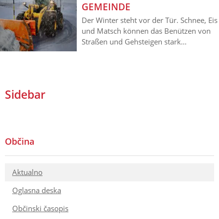
GEMEINDE
Der Winter steht vor der Tür. Schnee, Eis
und Matsch können das Benützen von
Straßen und Gehsteigen stark
beeinträchtigen. Daher wird folgendes
mitgeteilt: Die Schneeräumung ist je
nach Stärke des Schneefalles gegen
Abend und früh am Morgen für uns alle
Sidebar
im Einsatz. Die Fahrzeuge beginnen mit
den Hauptdurchzugsstraßen und erst
danach mit den Siedlungswegen und
Gehsteigen in den einzelnen
Ortschaften. Das Straßennetz ist recht
Občina
weitläufig (45,6 Straßenkilometer
werden in unserer Gemeinde geräumt)…
Aktualno
Oglasna deska
Občinski časopis